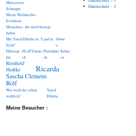
Datenschutz – 1
Mein erster
Datenschutz – 2
Schnapps
Meine Weihnachts-
Evolution
Menschen - die mich bewegt
haben
Mit Yared Dibaba ist "Land in
Orom
Sicht"
o
Philosop
PLATTdeuts
Plattdüüts
Rebec
hie
ch
ch
ca
Reinhold
Ricarda
Hedtke
Sascha Clemens
Rolf
Wer weiß das schon
Yared
wirklich?
Dibaba
Meine Besucher :