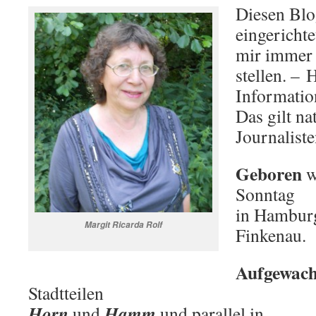
Diesen Blo
eingerichte
mir immer 
stellen. –
Informatio
Das gilt na
Journaliste
Geboren
w
Sonntag
in Hambur
Margit Ricarda Rolf
Finkenau.
Aufgewach
Stadtteilen
Horn
Hamm
und
und parallel in