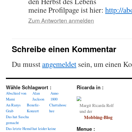
den Herbst des Lebens
meine Profilpage ist hier:
http://a
Zum Antworten anmelden
Schreibe einen Kommentar
Du musst
angemeldet
sein, um einen K
Wähle Schlagwort :
Ricarda in :
Abschied von
Alan
Anno
Mami
Jackson
1800
An Ranys
Benefiz-
Chattahooc
Margit Ricarda Rolf
Grab
Konzert
hee
und der
Das hat Sascha
Mobbing-Blog
gemacht
Menue :
Das letzte Hemd hat leider keine