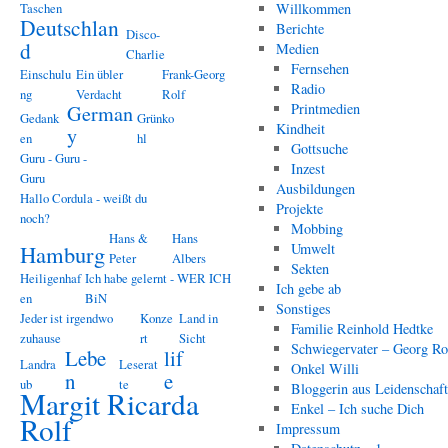
Taschen
Willkommen
Deutschlan
Berichte
Disco-
d
Medien
Charlie
Fernsehen
Einschulu
Ein übler
Frank-Georg
Radio
ng
Verdacht
Rolf
Printmedien
German
Gedank
Grünko
Kindheit
y
en
hl
Gottsuche
Guru - Guru -
Inzest
Guru
Ausbildungen
Hallo Cordula - weißt du
Projekte
noch?
Mobbing
Hans &
Hans
Hamburg
Umwelt
Peter
Albers
Sekten
Heiligenhaf
Ich habe gelernt - WER ICH
Ich gebe ab
en
BiN
Sonstiges
Jeder ist irgendwo
Konze
Land in
Familie Reinhold Hedtke
zuhause
rt
Sicht
Schwiegervater – Georg Ro
Lebe
lif
Landra
Leserat
Onkel Willi
n
e
ub
te
Bloggerin aus Leidenschaf
Margit Ricarda
Enkel – Ich suche Dich
Rolf
Impressum