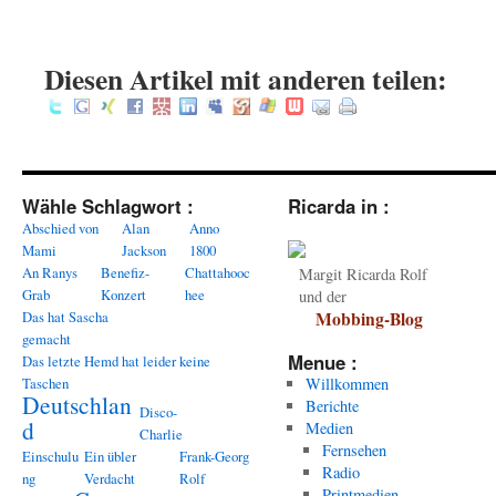
:
Diesen Artikel mit anderen teilen:
Wähle Schlagwort :
Ricarda in :
Abschied von
Alan
Anno
Mami
Jackson
1800
An Ranys
Benefiz-
Chattahooc
Margit Ricarda Rolf
Grab
Konzert
hee
und der
Das hat Sascha
Mobbing-Blog
gemacht
Menue :
Das letzte Hemd hat leider keine
Taschen
Willkommen
Deutschlan
Berichte
Disco-
d
Medien
Charlie
Fernsehen
Einschulu
Ein übler
Frank-Georg
Radio
ng
Verdacht
Rolf
Printmedien