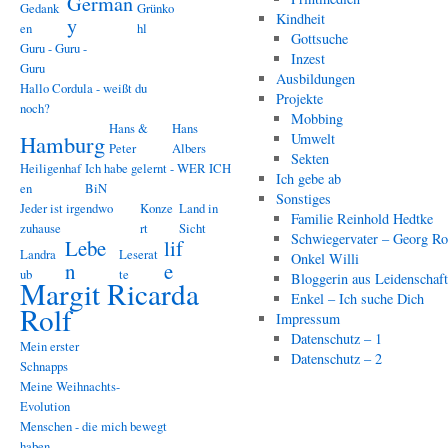
German
Gedank
Grünko
Kindheit
y
en
hl
Gottsuche
Guru - Guru -
Inzest
Guru
Ausbildungen
Hallo Cordula - weißt du
Projekte
noch?
Mobbing
Hans &
Hans
Hamburg
Umwelt
Peter
Albers
Sekten
Heiligenhaf
Ich habe gelernt - WER ICH
Ich gebe ab
en
BiN
Sonstiges
Jeder ist irgendwo
Konze
Land in
Familie Reinhold Hedtke
zuhause
rt
Sicht
Schwiegervater – Georg Ro
Lebe
lif
Landra
Leserat
Onkel Willi
n
e
ub
te
Bloggerin aus Leidenschaf
Margit Ricarda
Enkel – Ich suche Dich
Rolf
Impressum
Datenschutz – 1
Mein erster
Datenschutz – 2
Schnapps
Meine Weihnachts-
Evolution
Menschen - die mich bewegt
haben