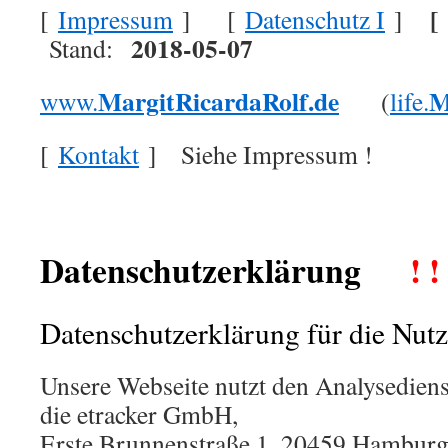
[
[
Impressum
]
[
Datenschutz I
]
2018-05-07
Stand:
MargitRicardaRolf.de
M
www.
(
life.
[
Kontakt
] Siehe Impressum !
Datenschutzerklärung
! !
Datenschutzerklärung für die Nutz
Unsere Webseite nutzt den Analysedienst
die etracker GmbH,
Erste Brunnenstraße 1, 20459 Hambur