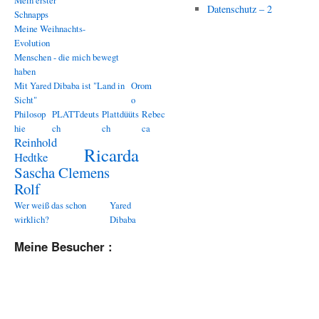
Mein erster
Datenschutz – 2
Schnapps
Meine Weihnachts-
Evolution
Menschen - die mich bewegt
haben
Mit Yared Dibaba ist "Land in
Orom
Sicht"
o
Philosop
PLATTdeuts
Plattdüüts
Rebec
hie
ch
ch
ca
Reinhold
Ricarda
Hedtke
Sascha Clemens
Rolf
Wer weiß das schon
Yared
wirklich?
Dibaba
Meine Besucher :