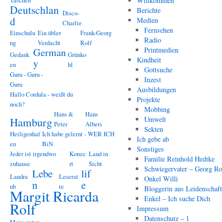
Taschen
Willkommen
Deutschlan
Berichte
Disco-
d
Medien
Charlie
Fernsehen
Einschulu
Ein übler
Frank-Georg
Radio
ng
Verdacht
Rolf
Printmedien
German
Gedank
Grünko
Kindheit
y
en
hl
Gottsuche
Guru - Guru -
Inzest
Guru
Ausbildungen
Hallo Cordula - weißt du
Projekte
noch?
Mobbing
Hans &
Hans
Hamburg
Umwelt
Peter
Albers
Sekten
Heiligenhaf
Ich habe gelernt - WER ICH
Ich gebe ab
en
BiN
Sonstiges
Jeder ist irgendwo
Konze
Land in
Familie Reinhold Hedtke
zuhause
rt
Sicht
Schwiegervater – Georg Ro
Lebe
lif
Landra
Leserat
Onkel Willi
n
e
ub
te
Bloggerin aus Leidenschaf
Margit Ricarda
Enkel – Ich suche Dich
Rolf
Impressum
Datenschutz – 1