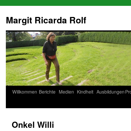
Zum
Inhalt
Margit Ricarda Rolf
springen
Willkommen
Berichte
Medien
Kindheit
Ausbildungen
Pr
Onkel Willi