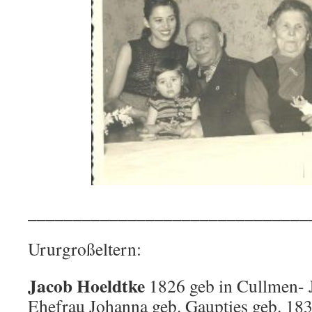
_______________________________
Ururgroßeltern:
Jacob Hoeldtke
1826 geb in Cullmen- J
Ehefrau Johanna geb. Gaupties geb. 183