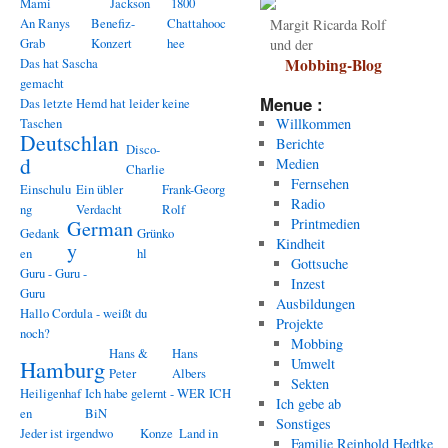
Mami
Jackson
1800
An Ranys
Benefiz-
Chattahooc
Margit Ricarda Rolf
Grab
Konzert
hee
und der
Das hat Sascha
Mobbing-Blog
gemacht
Menue :
Das letzte Hemd hat leider keine
Taschen
Willkommen
Deutschlan
Berichte
Disco-
d
Medien
Charlie
Fernsehen
Einschulu
Ein übler
Frank-Georg
Radio
ng
Verdacht
Rolf
Printmedien
German
Gedank
Grünko
Kindheit
y
en
hl
Gottsuche
Guru - Guru -
Inzest
Guru
Ausbildungen
Hallo Cordula - weißt du
Projekte
noch?
Mobbing
Hans &
Hans
Hamburg
Umwelt
Peter
Albers
Sekten
Heiligenhaf
Ich habe gelernt - WER ICH
Ich gebe ab
en
BiN
Sonstiges
Jeder ist irgendwo
Konze
Land in
Familie Reinhold Hedtke