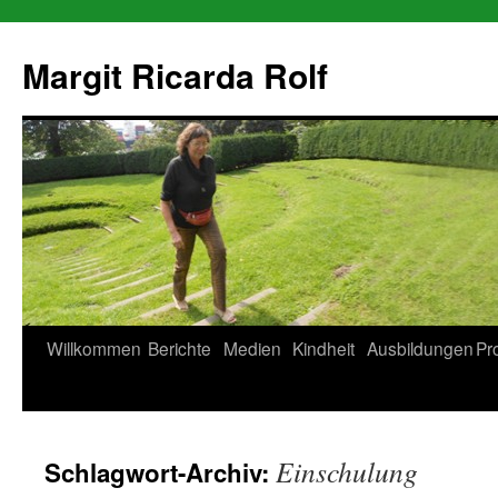
Zum
Inhalt
Margit Ricarda Rolf
springen
Willkommen
Berichte
Medien
Kindheit
Ausbildungen
Pr
Einschulung
Schlagwort-Archiv: