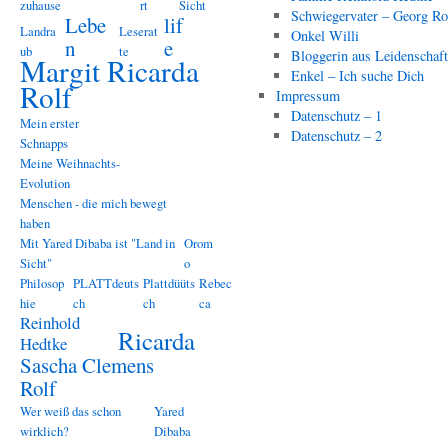
zuhause
rt
Sicht
Schwiegervater – Georg Ro
Lebe
lif
Landra
Leserat
Onkel Willi
n
e
ub
te
Bloggerin aus Leidenschaf
Margit Ricarda
Enkel – Ich suche Dich
Rolf
Impressum
Datenschutz – 1
Mein erster
Datenschutz – 2
Schnapps
Meine Weihnachts-
Evolution
Menschen - die mich bewegt
haben
Mit Yared Dibaba ist "Land in
Orom
Sicht"
o
Philosop
PLATTdeuts
Plattdüüts
Rebec
hie
ch
ch
ca
Reinhold
Ricarda
Hedtke
Sascha Clemens
Rolf
Wer weiß das schon
Yared
wirklich?
Dibaba