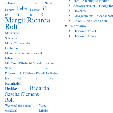
Familie Reinhold Hedtke
zuhause
rt
Sicht
Schwiegervater – Georg Ro
Lebe
lif
Landra
Leserat
Onkel Willi
n
e
ub
te
Bloggerin aus Leidenschaf
Margit Ricarda
Enkel – Ich suche Dich
Rolf
Impressum
Datenschutz – 1
Mein erster
Datenschutz – 2
Schnapps
Meine Weihnachts-
Evolution
Menschen - die mich bewegt
haben
Mit Yared Dibaba ist "Land in
Orom
Sicht"
o
Philosop
PLATTdeuts
Plattdüüts
Rebec
hie
ch
ch
ca
Reinhold
Ricarda
Hedtke
Sascha Clemens
Rolf
Wer weiß das schon
Yared
wirklich?
Dibaba