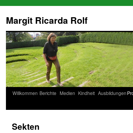
Zum
Inhalt
Margit Ricarda Rolf
springen
Willkommen
Berichte
Medien
Kindheit
Ausbildungen
Pr
Sekten