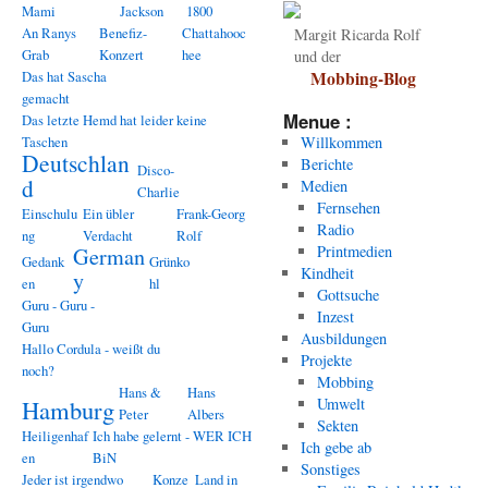
Mami
Jackson
1800
An Ranys
Benefiz-
Chattahooc
Margit Ricarda Rolf
Grab
Konzert
hee
und der
Das hat Sascha
Mobbing-Blog
gemacht
Menue :
Das letzte Hemd hat leider keine
Taschen
Willkommen
Deutschlan
Berichte
Disco-
d
Medien
Charlie
Fernsehen
Einschulu
Ein übler
Frank-Georg
Radio
ng
Verdacht
Rolf
Printmedien
German
Gedank
Grünko
Kindheit
y
en
hl
Gottsuche
Guru - Guru -
Inzest
Guru
Ausbildungen
Hallo Cordula - weißt du
Projekte
noch?
Mobbing
Hans &
Hans
Hamburg
Umwelt
Peter
Albers
Sekten
Heiligenhaf
Ich habe gelernt - WER ICH
Ich gebe ab
en
BiN
Sonstiges
Jeder ist irgendwo
Konze
Land in