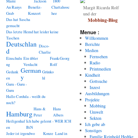
Mami
Jackson
1800
An Ranys
Benefiz-
Chattahooc
Margit Ricarda Rolf
Grab
Konzert
hee
und der
Das hat Sascha
Mobbing-Blog
gemacht
Menue :
Das letzte Hemd hat leider keine
Taschen
Willkommen
Deutschlan
Berichte
Disco-
d
Medien
Charlie
Fernsehen
Einschulu
Ein übler
Frank-Georg
Radio
ng
Verdacht
Rolf
Printmedien
German
Gedank
Grünko
Kindheit
y
en
hl
Gottsuche
Guru - Guru -
Inzest
Guru
Ausbildungen
Hallo Cordula - weißt du
Projekte
noch?
Mobbing
Hans &
Hans
Hamburg
Umwelt
Peter
Albers
Sekten
Heiligenhaf
Ich habe gelernt - WER ICH
Ich gebe ab
en
BiN
Sonstiges
Jeder ist irgendwo
Konze
Land in
Familie Reinhold Hedtke