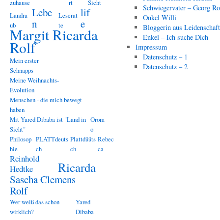
zuhause
rt
Sicht
Schwiegervater – Georg Ro
Lebe
lif
Landra
Leserat
Onkel Willi
n
e
ub
te
Bloggerin aus Leidenschaf
Margit Ricarda
Enkel – Ich suche Dich
Rolf
Impressum
Datenschutz – 1
Mein erster
Datenschutz – 2
Schnapps
Meine Weihnachts-
Evolution
Menschen - die mich bewegt
haben
Mit Yared Dibaba ist "Land in
Orom
Sicht"
o
Philosop
PLATTdeuts
Plattdüüts
Rebec
hie
ch
ch
ca
Reinhold
Ricarda
Hedtke
Sascha Clemens
Rolf
Wer weiß das schon
Yared
wirklich?
Dibaba