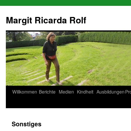
Zum
Inhalt
Margit Ricarda Rolf
springen
Willkommen
Berichte
Medien
Kindheit
Ausbildungen
Pr
Sonstiges