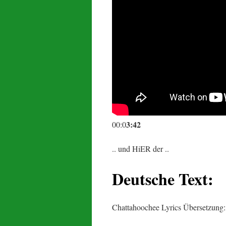
3:42
00:0
.. und HiER der ..
Deutsche Text:
Chattahoochee Lyrics Übersetzung: