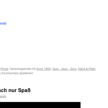
arda
,
Privat
|
Verschlagwortet mit
Anno 1800
,
Guru - Guru - Guru
,
Hans & Peter
,
für
|
Kommentare deaktiviert
Guru
–
Guru
ach nur Spaß
–
Guru
carda
–
Anno
1800