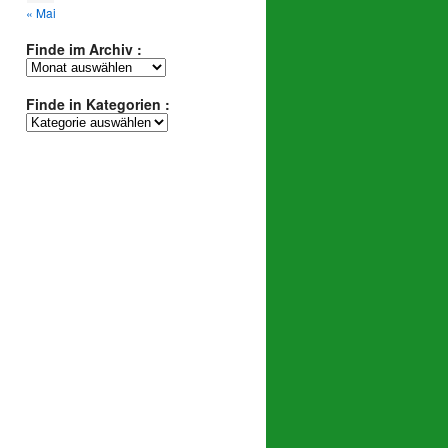
« Mai
Finde im Archiv :
Finde
im
Archiv
Finde in Kategorien :
:
Finde
in
Kategorien
: