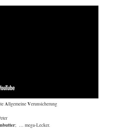
A
V
ste
llgemeine
erunsicherung
eter
nbutter
; … mega-Lecker.