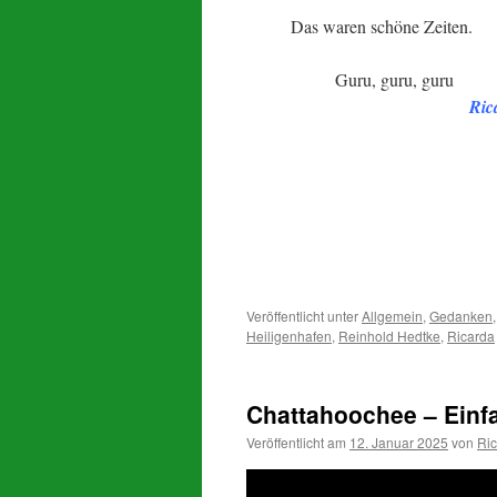
Das waren schöne Zeiten.
Guru, guru, guru
.
Ric
.
.
:
Veröffentlicht unter
Allgemein
,
Gedanken
Heiligenhafen
,
Reinhold Hedtke
,
Ricarda
Chattahoochee – Einf
Veröffentlicht am
12. Januar 2025
von
Ri