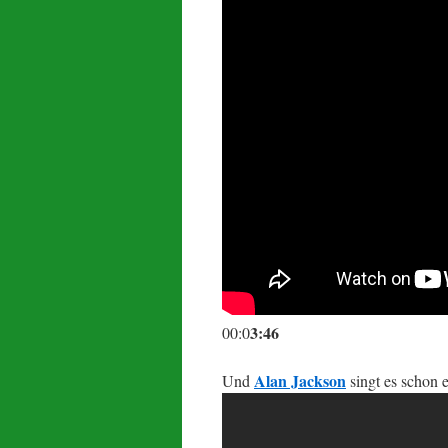
3:46
00:0
Alan Jackson
Und
singt es schon e