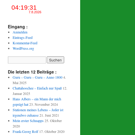
Eingang :
Anmelden
Eintrags-Feed
Kommentar-Feed
WordPress.org
Die letzten 12 Beiträge :
Guru – Guru – Guru – Anno 1800
4.
Mai 2025
Chattahoochee – Einfach nur Spaß
12.
Januar 2025
Hans Albers – ein Mann der mich
geprägt hat
23. November 2024
Stationen meines Lebens – Jeder ist
irgendwo zuhause
21. Juni 2021
Mein erster Schnapps
25. Oktober
2020
Frank-Georg Rolf
17. Oktober 2020