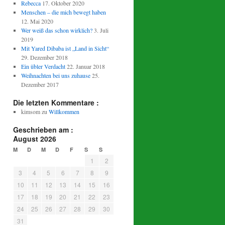
Rebecca
17. Oktober 2020
Menschen – die mich bewegt haben
12. Mai 2020
Wer weiß das schon wirklich?
3. Juli
2019
Mit Yared Dibaba ist „Land in Sicht“
29. Dezember 2018
Ein übler Verdacht
22. Januar 2018
Weihnachten bei uns zuhause
25.
Dezember 2017
Die letzten Kommentare :
kimsom
zu
Willkommen
Geschrieben am :
August 2026
M
D
M
D
F
S
S
1
2
3
4
5
6
7
8
9
10
11
12
13
14
15
16
17
18
19
20
21
22
23
24
25
26
27
28
29
30
31