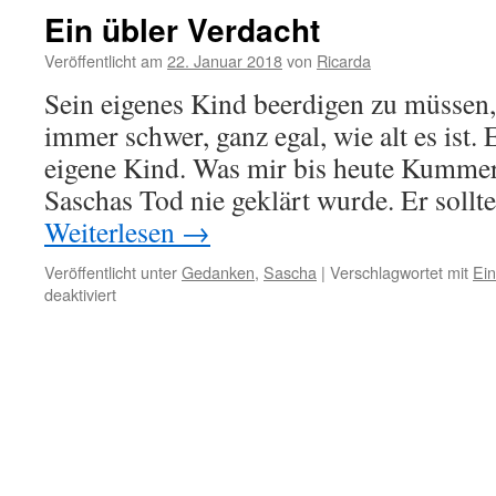
Ein übler Verdacht
Veröffentlicht am
22. Januar 2018
von
Ricarda
Sein eigenes Kind beerdigen zu müssen,
immer schwer, ganz egal, wie alt es ist. E
eigene Kind. Was mir bis heute Kummer 
Saschas Tod nie geklärt wurde. Er sol
Weiterlesen
→
Veröffentlicht unter
Gedanken
,
Sascha
|
Verschlagwortet mit
Ein
für
deaktiviert
Ein
übler
Verdacht