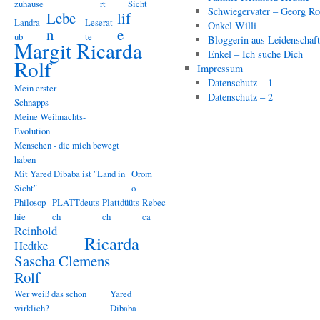
zuhause
rt
Sicht
Schwiegervater – Georg Ro
Lebe
lif
Landra
Leserat
Onkel Willi
n
e
ub
te
Bloggerin aus Leidenschaf
Margit Ricarda
Enkel – Ich suche Dich
Rolf
Impressum
Datenschutz – 1
Mein erster
Datenschutz – 2
Schnapps
Meine Weihnachts-
Evolution
Menschen - die mich bewegt
haben
Mit Yared Dibaba ist "Land in
Orom
Sicht"
o
Philosop
PLATTdeuts
Plattdüüts
Rebec
hie
ch
ch
ca
Reinhold
Ricarda
Hedtke
Sascha Clemens
Rolf
Wer weiß das schon
Yared
wirklich?
Dibaba