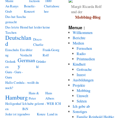
Mami
Jackson
1800
An Ranys
Benefiz-
Chattahooc
Margit Ricarda Rolf
Grab
Konzert
hee
und der
Das hat Sascha
Mobbing-Blog
gemacht
Menue :
Das letzte Hemd hat leider keine
Taschen
Willkommen
Deutschlan
Berichte
Disco-
d
Medien
Charlie
Fernsehen
Einschulu
Ein übler
Frank-Georg
Radio
ng
Verdacht
Rolf
Printmedien
German
Gedank
Grünko
Kindheit
y
en
hl
Gottsuche
Guru - Guru -
Inzest
Guru
Ausbildungen
Hallo Cordula - weißt du
Projekte
noch?
Mobbing
Hans &
Hans
Hamburg
Umwelt
Peter
Albers
Sekten
Heiligenhaf
Ich habe gelernt - WER ICH
Ich gebe ab
en
BiN
Sonstiges
Jeder ist irgendwo
Konze
Land in
Familie Reinhold Hedtke