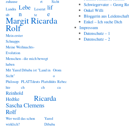
zuhause
rt
Sicht
Schwiegervater – Georg Ro
Lebe
lif
Landra
Leserat
Onkel Willi
n
e
ub
te
Bloggerin aus Leidenschaf
Margit Ricarda
Enkel – Ich suche Dich
Rolf
Impressum
Datenschutz – 1
Mein erster
Datenschutz – 2
Schnapps
Meine Weihnachts-
Evolution
Menschen - die mich bewegt
haben
Mit Yared Dibaba ist "Land in
Orom
Sicht"
o
Philosop
PLATTdeuts
Plattdüüts
Rebec
hie
ch
ch
ca
Reinhold
Ricarda
Hedtke
Sascha Clemens
Rolf
Wer weiß das schon
Yared
wirklich?
Dibaba