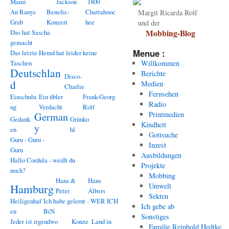
Mami
Jackson
1800
An Ranys
Benefiz-
Chattahooc
Margit Ricarda Rolf
Grab
Konzert
hee
und der
Das hat Sascha
Mobbing-Blog
gemacht
Menue :
Das letzte Hemd hat leider keine
Taschen
Willkommen
Deutschlan
Berichte
Disco-
d
Medien
Charlie
Fernsehen
Einschulu
Ein übler
Frank-Georg
Radio
ng
Verdacht
Rolf
Printmedien
German
Gedank
Grünko
Kindheit
y
en
hl
Gottsuche
Guru - Guru -
Inzest
Guru
Ausbildungen
Hallo Cordula - weißt du
Projekte
noch?
Mobbing
Hans &
Hans
Hamburg
Umwelt
Peter
Albers
Sekten
Heiligenhaf
Ich habe gelernt - WER ICH
Ich gebe ab
en
BiN
Sonstiges
Jeder ist irgendwo
Konze
Land in
Familie Reinhold Hedtke