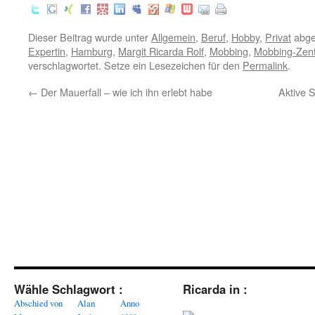
Dieser Beitrag wurde unter
Allgemein
,
Beruf
,
Hobby
,
Privat
abge
Expertin
,
Hamburg
,
Margit Ricarda Rolf
,
Mobbing
,
Mobbing-Zent
verschlagwortet. Setze ein Lesezeichen für den
Permalink
.
←
Der Mauerfall – wie ich ihn erlebt habe
Aktive S
Wähle Schlagwort :
Ricarda in :
Abschied von
Alan
Anno