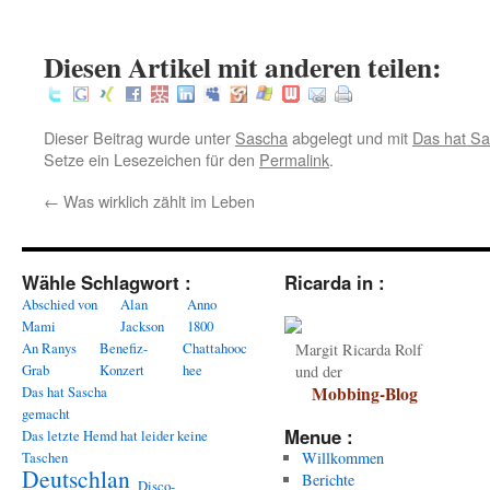
:
Diesen Artikel mit anderen teilen:
Dieser Beitrag wurde unter
Sascha
abgelegt und mit
Das hat S
Setze ein Lesezeichen für den
Permalink
.
←
Was wirklich zählt im Leben
Wähle Schlagwort :
Ricarda in :
Abschied von
Alan
Anno
Mami
Jackson
1800
An Ranys
Benefiz-
Chattahooc
Margit Ricarda Rolf
Grab
Konzert
hee
und der
Das hat Sascha
Mobbing-Blog
gemacht
Menue :
Das letzte Hemd hat leider keine
Taschen
Willkommen
Deutschlan
Berichte
Disco-