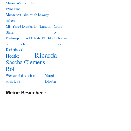
Meine Weihnachts-
Evolution
Menschen - die mich bewegt
haben
Mit Yared Dibaba ist "Land in
Orom
Sicht"
o
Philosop
PLATTdeuts
Plattdüüts
Rebec
hie
ch
ch
ca
Reinhold
Ricarda
Hedtke
Sascha Clemens
Rolf
Wer weiß das schon
Yared
wirklich?
Dibaba
Meine Besucher :