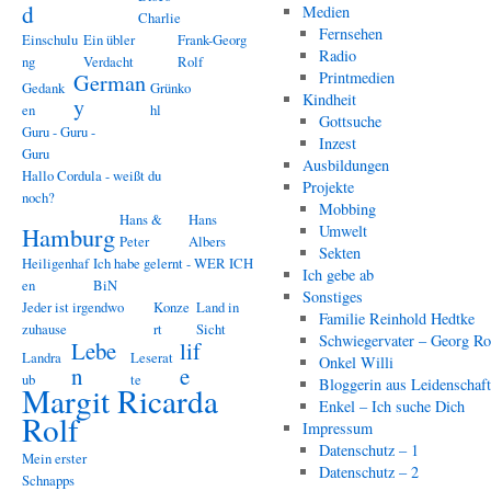
d
Medien
Charlie
Fernsehen
Einschulu
Ein übler
Frank-Georg
Radio
ng
Verdacht
Rolf
Printmedien
German
Gedank
Grünko
Kindheit
y
en
hl
Gottsuche
Guru - Guru -
Inzest
Guru
Ausbildungen
Hallo Cordula - weißt du
Projekte
noch?
Mobbing
Hans &
Hans
Hamburg
Umwelt
Peter
Albers
Sekten
Heiligenhaf
Ich habe gelernt - WER ICH
Ich gebe ab
en
BiN
Sonstiges
Jeder ist irgendwo
Konze
Land in
Familie Reinhold Hedtke
zuhause
rt
Sicht
Schwiegervater – Georg Ro
Lebe
lif
Landra
Leserat
Onkel Willi
n
e
ub
te
Bloggerin aus Leidenschaf
Margit Ricarda
Enkel – Ich suche Dich
Rolf
Impressum
Datenschutz – 1
Mein erster
Datenschutz – 2
Schnapps