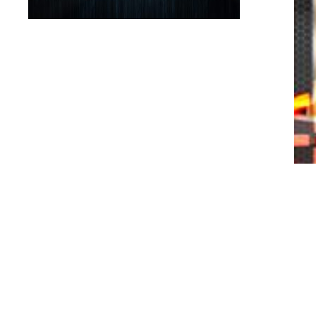
.
.
.