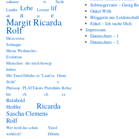
zuhause
rt
Sicht
Schwiegervater – Georg Ro
Lebe
lif
Landra
Leserat
Onkel Willi
n
e
ub
te
Bloggerin aus Leidenschaf
Margit Ricarda
Enkel – Ich suche Dich
Rolf
Impressum
Datenschutz – 1
Mein erster
Datenschutz – 2
Schnapps
Meine Weihnachts-
Evolution
Menschen - die mich bewegt
haben
Mit Yared Dibaba ist "Land in
Orom
Sicht"
o
Philosop
PLATTdeuts
Plattdüüts
Rebec
hie
ch
ch
ca
Reinhold
Ricarda
Hedtke
Sascha Clemens
Rolf
Wer weiß das schon
Yared
wirklich?
Dibaba