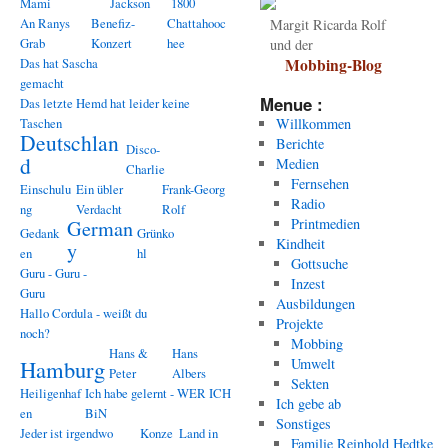
Mami
Jackson
1800
An Ranys
Benefiz-
Chattahooc
Margit Ricarda Rolf
Grab
Konzert
hee
und der
Das hat Sascha
Mobbing-Blog
gemacht
Menue :
Das letzte Hemd hat leider keine
Taschen
Willkommen
Deutschlan
Berichte
Disco-
d
Medien
Charlie
Fernsehen
Einschulu
Ein übler
Frank-Georg
Radio
ng
Verdacht
Rolf
Printmedien
German
Gedank
Grünko
Kindheit
y
en
hl
Gottsuche
Guru - Guru -
Inzest
Guru
Ausbildungen
Hallo Cordula - weißt du
Projekte
noch?
Mobbing
Hans &
Hans
Hamburg
Umwelt
Peter
Albers
Sekten
Heiligenhaf
Ich habe gelernt - WER ICH
Ich gebe ab
en
BiN
Sonstiges
Jeder ist irgendwo
Konze
Land in
Familie Reinhold Hedtke