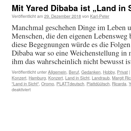
Mit Yared Dibaba ist „Land in 
Veröffentlicht am
29. Dezember 2018
von
Karl-Peter
Manchmal geschehen Dinge im Leben u
Menschen, die den eigenen Lebensweg b
diese Begegnungen würde es die Folgen 
Dibaba war so eine Weichenstellung in
ihm das wahrscheinlich nicht bewusst i
Veröffentlicht unter
Allgemein
,
Beruf
,
Gedanken
,
Hobby
,
Privat
|
Konzert
,
Hamburg
,
Konzert
,
Land in Sicht
,
Landraub
,
Margit Ric
"Land in Sicht"
,
Oromo
,
PLATTdeutsch
,
Plattdüütsch
,
Ricarda
,
Y
für
deaktiviert
Mit
Yared
Dibaba
ist
„Land
in
Sicht“