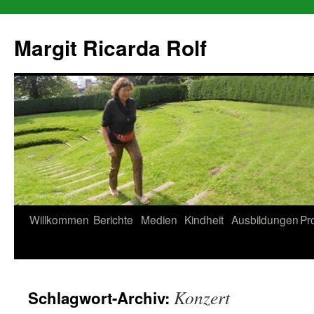
Zum
Inhalt
Margit Ricarda Rolf
springen
Willkommen
Berichte
Medien
Kindheit
Ausbildungen
Pr
Konzert
Schlagwort-Archiv: