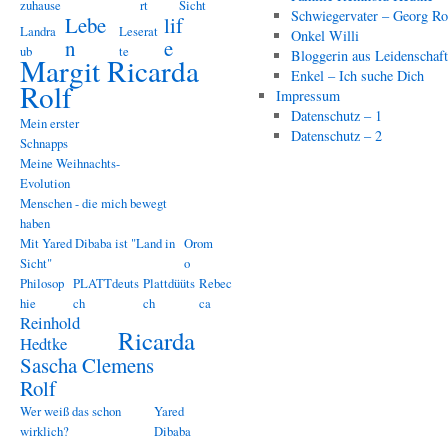
zuhause
rt
Sicht
Schwiegervater – Georg Ro
Lebe
lif
Landra
Leserat
Onkel Willi
n
e
ub
te
Bloggerin aus Leidenschaf
Margit Ricarda
Enkel – Ich suche Dich
Rolf
Impressum
Datenschutz – 1
Mein erster
Datenschutz – 2
Schnapps
Meine Weihnachts-
Evolution
Menschen - die mich bewegt
haben
Mit Yared Dibaba ist "Land in
Orom
Sicht"
o
Philosop
PLATTdeuts
Plattdüüts
Rebec
hie
ch
ch
ca
Reinhold
Ricarda
Hedtke
Sascha Clemens
Rolf
Wer weiß das schon
Yared
wirklich?
Dibaba