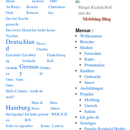
Mami
Jackson
1800
An Ranys
Benefiz-
Chattahooc
Margit Ricarda Rolf
Grab
Konzert
hee
und der
Das hat Sascha
Mobbing-Blog
gemacht
Menue :
Das letzte Hemd hat leider keine
Taschen
Willkommen
Deutschlan
Berichte
Disco-
d
Medien
Charlie
Fernsehen
Einschulu
Ein übler
Frank-Georg
Radio
ng
Verdacht
Rolf
Printmedien
German
Gedank
Grünko
Kindheit
y
en
hl
Gottsuche
Guru - Guru -
Inzest
Guru
Ausbildungen
Hallo Cordula - weißt du
Projekte
noch?
Mobbing
Hans &
Hans
Hamburg
Umwelt
Peter
Albers
Sekten
Heiligenhaf
Ich habe gelernt - WER ICH
Ich gebe ab
en
BiN
Sonstiges
Jeder ist irgendwo
Konze
Land in
Familie Reinhold Hedtke