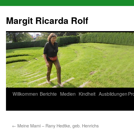
Zum
Inhalt
Margit Ricarda Rolf
springen
Willkommen
Berichte
Medien
Kindheit
Ausbildungen
Pr
←
Meine Mami – Rany Hedtke, geb. Henrichs