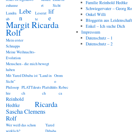
Familie Reinhold Hedtke
zuhause
rt
Sicht
Schwiegervater – Georg Ro
Lebe
lif
Landra
Leserat
Onkel Willi
n
e
ub
te
Bloggerin aus Leidenschaf
Margit Ricarda
Enkel – Ich suche Dich
Rolf
Impressum
Datenschutz – 1
Mein erster
Datenschutz – 2
Schnapps
Meine Weihnachts-
Evolution
Menschen - die mich bewegt
haben
Mit Yared Dibaba ist "Land in
Orom
Sicht"
o
Philosop
PLATTdeuts
Plattdüüts
Rebec
hie
ch
ch
ca
Reinhold
Ricarda
Hedtke
Sascha Clemens
Rolf
Wer weiß das schon
Yared
wirklich?
Dibaba