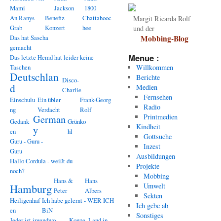
Mami
Jackson
1800
An Ranys
Benefiz-
Chattahooc
Margit Ricarda Rolf
Grab
Konzert
hee
und der
Das hat Sascha
Mobbing-Blog
gemacht
Menue :
Das letzte Hemd hat leider keine
Taschen
Willkommen
Deutschlan
Berichte
Disco-
d
Medien
Charlie
Fernsehen
Einschulu
Ein übler
Frank-Georg
Radio
ng
Verdacht
Rolf
Printmedien
German
Gedank
Grünko
Kindheit
y
en
hl
Gottsuche
Guru - Guru -
Inzest
Guru
Ausbildungen
Hallo Cordula - weißt du
Projekte
noch?
Mobbing
Hans &
Hans
Hamburg
Umwelt
Peter
Albers
Sekten
Heiligenhaf
Ich habe gelernt - WER ICH
Ich gebe ab
en
BiN
Sonstiges
Jeder ist irgendwo
Konze
Land in