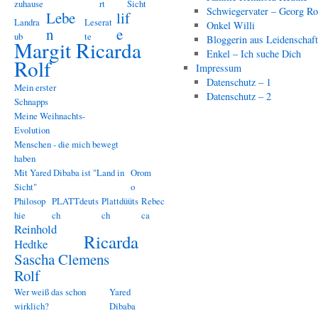
zuhause
rt
Sicht
Schwiegervater – Georg Ro
Lebe
lif
Landra
Leserat
Onkel Willi
n
e
ub
te
Bloggerin aus Leidenschaf
Margit Ricarda
Enkel – Ich suche Dich
Rolf
Impressum
Datenschutz – 1
Mein erster
Datenschutz – 2
Schnapps
Meine Weihnachts-
Evolution
Menschen - die mich bewegt
haben
Mit Yared Dibaba ist "Land in
Orom
Sicht"
o
Philosop
PLATTdeuts
Plattdüüts
Rebec
hie
ch
ch
ca
Reinhold
Ricarda
Hedtke
Sascha Clemens
Rolf
Wer weiß das schon
Yared
wirklich?
Dibaba