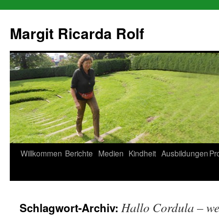
Zum
Inhalt
Margit Ricarda Rolf
springen
Willkommen
Berichte
Medien
Kindheit
Ausbildungen
Pr
Hallo Cordula – we
Schlagwort-Archiv: