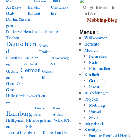
Mami
Jackson
1800
An Ranys
Benefiz-
Chattahooc
Margit Ricarda Rolf
Grab
Konzert
hee
und der
Das hat Sascha
Mobbing-Blog
gemacht
Menue :
Das letzte Hemd hat leider keine
Taschen
Willkommen
Deutschlan
Berichte
Disco-
d
Medien
Charlie
Fernsehen
Einschulu
Ein übler
Frank-Georg
Radio
ng
Verdacht
Rolf
Printmedien
German
Gedank
Grünko
Kindheit
y
en
hl
Gottsuche
Guru - Guru -
Inzest
Guru
Ausbildungen
Hallo Cordula - weißt du
Projekte
noch?
Mobbing
Hans &
Hans
Hamburg
Umwelt
Peter
Albers
Sekten
Heiligenhaf
Ich habe gelernt - WER ICH
Ich gebe ab
en
BiN
Sonstiges
Jeder ist irgendwo
Konze
Land in
Familie Reinhold Hedtke