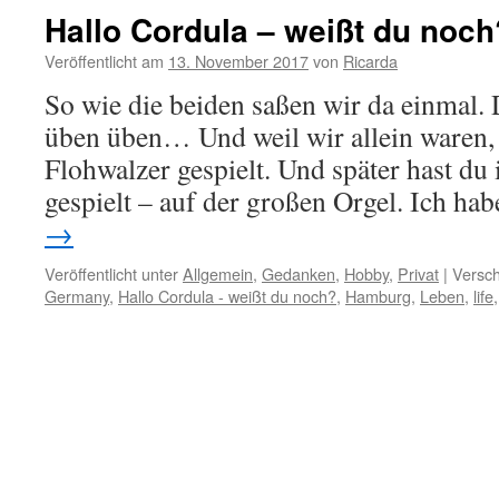
Hallo Cordula – weißt du noch
Veröffentlicht am
13. November 2017
von
Ricarda
So wie die beiden saßen wir da einmal.
üben üben… Und weil wir allein waren,
Flohwalzer gespielt. Und später hast du
gespielt – auf der großen Orgel. Ich ha
→
Veröffentlicht unter
Allgemein
,
Gedanken
,
Hobby
,
Privat
|
Versch
Germany
,
Hallo Cordula - weißt du noch?
,
Hamburg
,
Leben
,
life