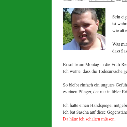
Sein ei
ist wahr
wie alt 
Was mir
dass Sa
Er sollte am Montag in die Früh-Re
Ich wollte, dass die Todesursache ge
So bleibt einfach ein ungutes Gefüh
es einen Pfleger, der mir in übler Er
Ich hatte einen Handspiegel mitgebr
Ich bat Sascha auf diese Gegenstän
Da hätte ich schalten müssen.