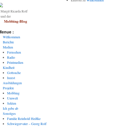
kimsom
zu
Willkommen
argit Ricarda Rolf
und der
Mobbing-Blog
Menue :
Willkommen
Berichte
Medien
Fernsehen
Radio
Printmedien
Kindheit
Gottsuche
Inzest
Ausbildungen
Projekte
Mobbing
Umwelt
Sekten
Ich gebe ab
Sonstiges
Familie Reinhold Hedtke
Schwiegervater – Georg Rolf