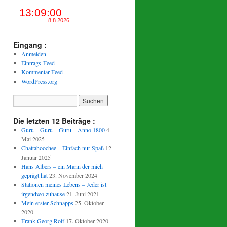
Eingang :
Anmelden
Eintrags-Feed
Kommentar-Feed
WordPress.org
Die letzten 12 Beiträge :
Guru – Guru – Guru – Anno 1800
4.
Mai 2025
Chattahoochee – Einfach nur Spaß
12.
Januar 2025
Hans Albers – ein Mann der mich
geprägt hat
23. November 2024
Stationen meines Lebens – Jeder ist
irgendwo zuhause
21. Juni 2021
Mein erster Schnapps
25. Oktober
2020
Frank-Georg Rolf
17. Oktober 2020