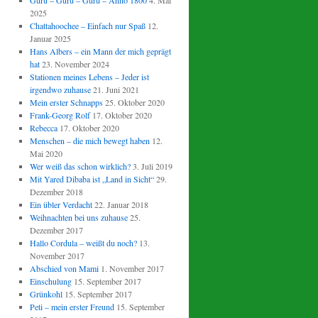
Guru – Guru – Guru – Anno 1800
4. Mai
2025
Chattahoochee – Einfach nur Spaß
12.
Januar 2025
Hans Albers – ein Mann der mich geprägt
hat
23. November 2024
Stationen meines Lebens – Jeder ist
irgendwo zuhause
21. Juni 2021
Mein erster Schnapps
25. Oktober 2020
Frank-Georg Rolf
17. Oktober 2020
Rebecca
17. Oktober 2020
Menschen – die mich bewegt haben
12.
Mai 2020
Wer weiß das schon wirklich?
3. Juli 2019
Mit Yared Dibaba ist „Land in Sicht“
29.
Dezember 2018
Ein übler Verdacht
22. Januar 2018
Weihnachten bei uns zuhause
25.
Dezember 2017
Hallo Cordula – weißt du noch?
13.
November 2017
Abschied von Mami
1. November 2017
Einschulung
15. September 2017
Grünkohl
15. September 2017
Peti – mein erster Freund
15. September