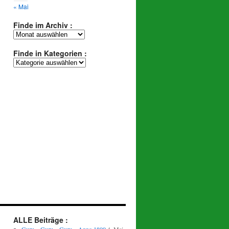
« Mai
Finde im Archiv :
Finde
im
Archiv
Finde in Kategorien :
:
Finde
in
Kategorien
:
ALLE Beiträge :