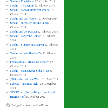
Sascha – Fundstücke
12. Oktober 2014
Sascha – Tischtennis
12. Oktober 2014
Sascha – der Schulfotograf war da
12.
Oktober 2014
Sascha und das Wasser
12. Oktober 2014
Sascha – aufpassen auf die Lütten
12.
Oktober 2014
Sascha und der Fußball
12. Oktober 2014
Sascha – der große Bruder
12. Oktober
2014
Sascha – Sommer in Kappeln
12. Oktober
2014
Sascha und sein Bobby-Car
12. Oktober
2014
Familienfoto – Mama mit Kindern
12.
Oktober 2014
Sascha – mein ältester Sohn ist tot
8.
Oktober 2014
„Bleibt aber auf dem Weg…“
1. Mai 2014
Scheiße – sagt man nicht!
26. Dezember
2013
START des „Presse-Blogs“ von Margit
Ricarda Rolf
24. Oktober 2013
Stolz präsentiert von WordPress.