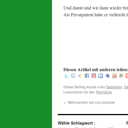
Und damit sind wir dann wieder bei
Als Privatpatient hätte er vielleicht 
.
.
.
.
:
Diesen Artikel mit anderen teilen
Dieser Beitrag wurde unter
Gedanken
,
Sa
Lesezeichen für den
Permalink
.
←
Weihnachten bei uns zuhause
Wähle Schlagwort :