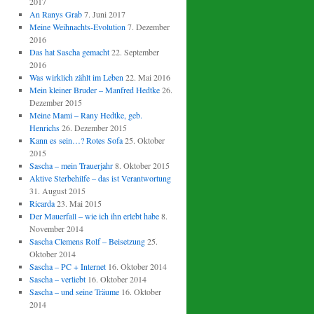
2017
An Ranys Grab
7. Juni 2017
Meine Weihnachts-Evolution
7. Dezember
2016
Das hat Sascha gemacht
22. September
2016
Was wirklich zählt im Leben
22. Mai 2016
Mein kleiner Bruder – Manfred Hedtke
26.
Dezember 2015
Meine Mami – Rany Hedtke, geb.
Henrichs
26. Dezember 2015
Kann es sein…? Rotes Sofa
25. Oktober
2015
Sascha – mein Trauerjahr
8. Oktober 2015
Aktive Sterbehilfe – das ist Verantwortung
31. August 2015
Ricarda
23. Mai 2015
Der Mauerfall – wie ich ihn erlebt habe
8.
November 2014
Sascha Clemens Rolf – Beisetzung
25.
Oktober 2014
Sascha – PC + Internet
16. Oktober 2014
Sascha – verliebt
16. Oktober 2014
Sascha – und seine Träume
16. Oktober
2014