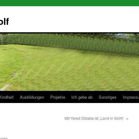
olf
Kindheit
Ausbildungen
Projekte
Ich gebe ab
Sonstiges
Impress
Mit Yared Dibaba ist „Land in Sicht“
→
carda