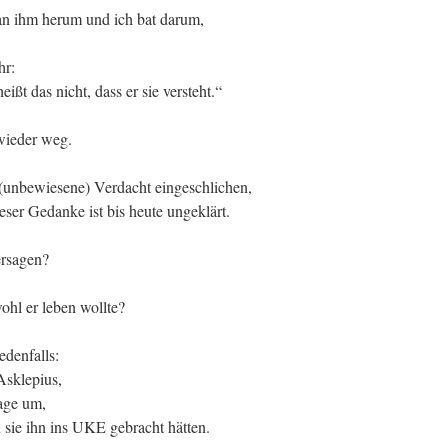
 an ihm herum und ich bat darum,
hr:
ißt das nicht, dass er sie versteht.“
wieder weg.
r (unbewiesene) Verdacht eingeschlichen,
ser Gedanke ist bis heute ungeklärt.
ersagen?
hl er leben wollte?
edenfalls:
Asklepius,
age um,
sie ihn ins UKE gebracht hätten.