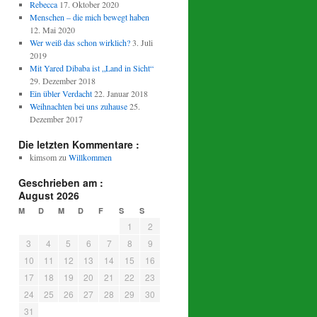
Rebecca
17. Oktober 2020
Menschen – die mich bewegt haben
12. Mai 2020
Wer weiß das schon wirklich?
3. Juli
2019
Mit Yared Dibaba ist „Land in Sicht“
29. Dezember 2018
Ein übler Verdacht
22. Januar 2018
Weihnachten bei uns zuhause
25.
Dezember 2017
Die letzten Kommentare :
kimsom
zu
Willkommen
Geschrieben am :
August 2026
M
D
M
D
F
S
S
1
2
3
4
5
6
7
8
9
10
11
12
13
14
15
16
17
18
19
20
21
22
23
24
25
26
27
28
29
30
31