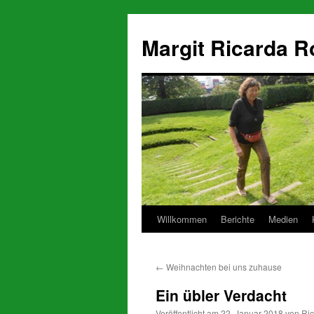
Zum
Inhalt
Margit Ricarda R
springen
Willkommen
Berichte
Medien
←
Weihnachten bei uns zuhause
Ein übler Verdacht
Veröffentlicht am
22. Januar 2018
von
Ri