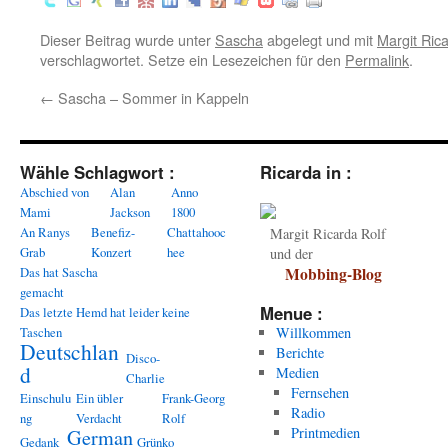
Dieser Beitrag wurde unter
Sascha
abgelegt und mit
Margit Rica
verschlagwortet. Setze ein Lesezeichen für den
Permalink
.
←
Sascha – Sommer in Kappeln
Wähle Schlagwort :
Ricarda in :
Abschied von
Alan
Anno
Mami
Jackson
1800
An Ranys
Benefiz-
Chattahooc
Margit Ricarda Rolf
Grab
Konzert
hee
und der
Das hat Sascha
Mobbing-Blog
gemacht
Menue :
Das letzte Hemd hat leider keine
Taschen
Willkommen
Deutschlan
Berichte
Disco-
d
Medien
Charlie
Fernsehen
Einschulu
Ein übler
Frank-Georg
Radio
ng
Verdacht
Rolf
Printmedien
German
Gedank
Grünko