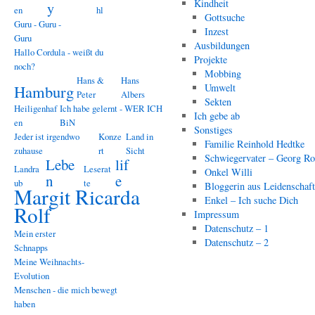
Kindheit
y
en
hl
Gottsuche
Guru - Guru -
Inzest
Guru
Ausbildungen
Hallo Cordula - weißt du
Projekte
noch?
Mobbing
Hans &
Hans
Hamburg
Umwelt
Peter
Albers
Sekten
Heiligenhaf
Ich habe gelernt - WER ICH
Ich gebe ab
en
BiN
Sonstiges
Jeder ist irgendwo
Konze
Land in
Familie Reinhold Hedtke
zuhause
rt
Sicht
Schwiegervater – Georg Ro
Lebe
lif
Landra
Leserat
Onkel Willi
n
e
ub
te
Bloggerin aus Leidenschaf
Margit Ricarda
Enkel – Ich suche Dich
Rolf
Impressum
Datenschutz – 1
Mein erster
Datenschutz – 2
Schnapps
Meine Weihnachts-
Evolution
Menschen - die mich bewegt
haben