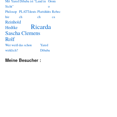
Mit Yared Dibaba ist "Land in
Orom
Sicht"
o
Philosop
PLATTdeuts
Plattdüüts
Rebec
hie
ch
ch
ca
Reinhold
Ricarda
Hedtke
Sascha Clemens
Rolf
Wer weiß das schon
Yared
wirklich?
Dibaba
Meine Besucher :